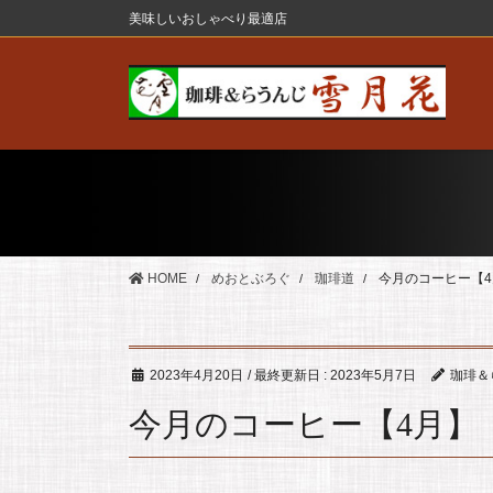
コ
ナ
美味しいおしゃべり最適店
ン
ビ
テ
ゲ
ン
ー
ツ
シ
に
ョ
移
ン
動
に
移
動
HOME
めおとぶろぐ
珈琲道
今月のコーヒー【4
2023年4月20日
/ 最終更新日 :
2023年5月7日
珈琲＆
今月のコーヒー【4月】