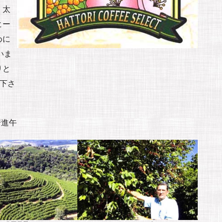
、太
ヒー
めに
いま
りと
し下さ
崎進午