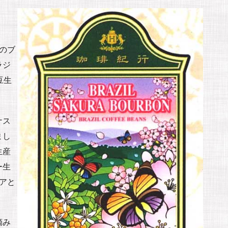
のブ
ラジ
豆生
ナス
まし
生産
ー生
アと
摘み