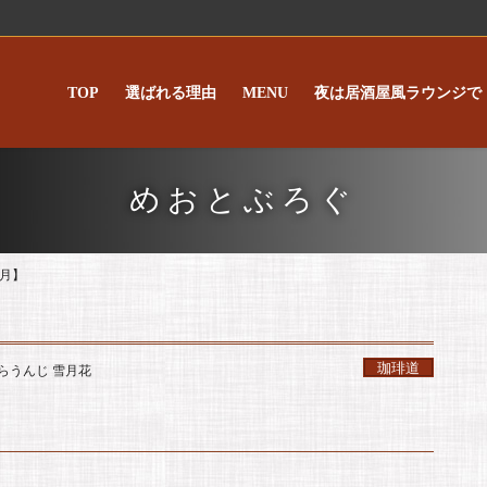
TOP
選ばれる理由
MENU
夜は居酒屋風ラウンジで
めおとぶろぐ
月】
珈琲道
らうんじ 雪月花