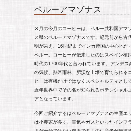
ペルーアマゾナス
８月の今月のコーヒーは、ペルー共和国アマ
ス県のペルーアマゾナスです。紀元前から古
明が栄え、16世紀までインカ帝国の中心地だ
ペルー。コーヒーが伝来したのはスペイン植
時代の1700年代と言われています。アンデス
の気候、熱帯雨林、肥沃な土壌で育てられる
ヒーは有機だけではなくスペシャルティとし
近年世界中でその名が知られるポテンシャル
アとなっています。
今回ご紹介するはペルーアマゾナスの生産エ
は小農家が多く、電気やガスといったインフ
まだ十分ではない環境で多くの生産者が伝統