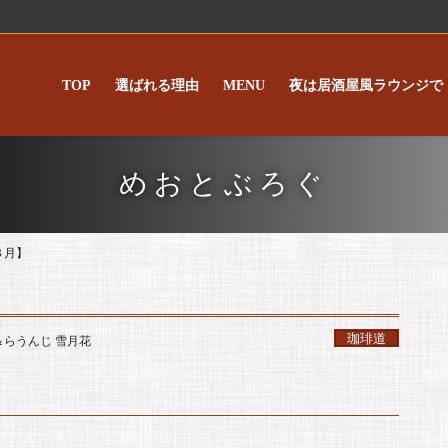
TOP
選ばれる理由
MENU
夜は居酒屋風ラウンジで
めおとぶろぐ
８月】
珈琲道
＆らうんじ 雪月花
】