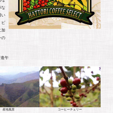
パな
用い
。ピ
に加
ンの
。
崎進午
産地風景
コーヒーチェリー