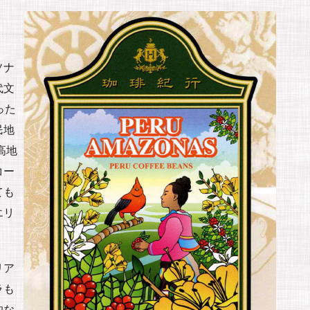
ソナ
代文
った
民地
高地
コー
ても
エリ
リア
ラも
的な