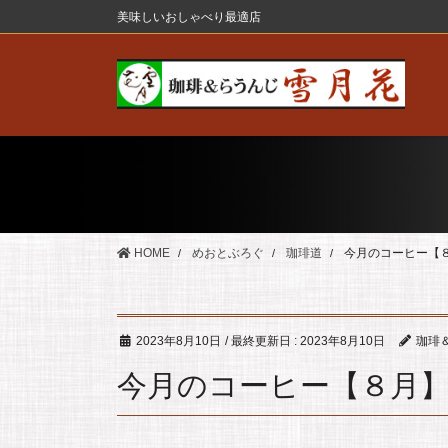
コ
ナ
美味しいおしゃべり最適店
ン
ビ
テ
ゲ
ン
ー
ツ
シ
に
ョ
移
ン
動
に
移
動
HOME
めおとぶろぐ
珈琲道
今月のコーヒー【
2023年8月10日
/ 最終更新日 :
2023年8月10日
珈琲
今月のコーヒー【８月