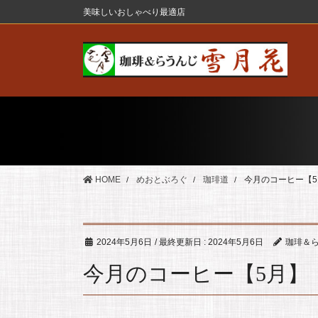
コ
ナ
美味しいおしゃべり最適店
ン
ビ
テ
ゲ
ン
ー
ツ
シ
に
ョ
移
ン
動
に
移
動
HOME
めおとぶろぐ
珈琲道
今月のコーヒー【5
2024年5月6日
/ 最終更新日 :
2024年5月6日
珈琲＆ら
今月のコーヒー【5月】