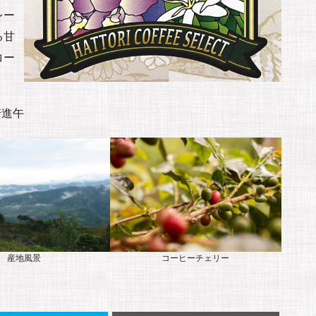
レー
る甘
コー
崎進午
産地風景
コーヒーチェリー