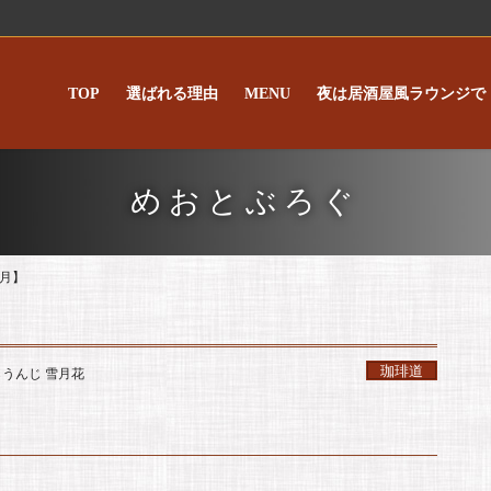
TOP
選ばれる理由
MENU
夜は居酒屋風ラウンジで
めおとぶろぐ
月】
珈琲道
うんじ 雪月花