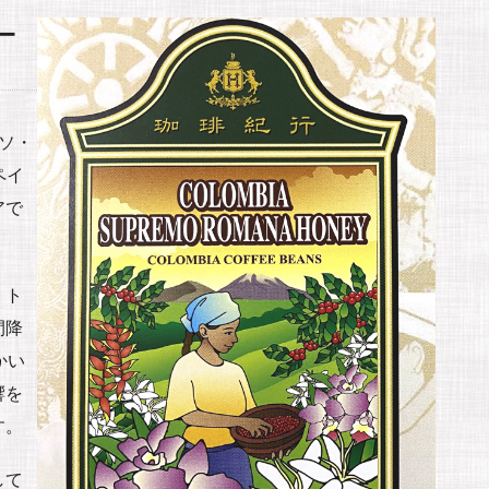
ー
ソ・
ペイ
アで
。ト
間降
かい
響を
す。
して