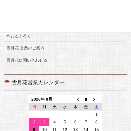
居酒屋風ラウンジ一品メニュー
来店でお得情報
めおとぶろぐ
雪月花 営業のご案内
雪月花に問い合わせる
雪月花営業カレンダー
2026年 8月
日
月
火
水
木
金
土
1
2
3
4
5
6
7
8
9
10
11
12
13
14
15